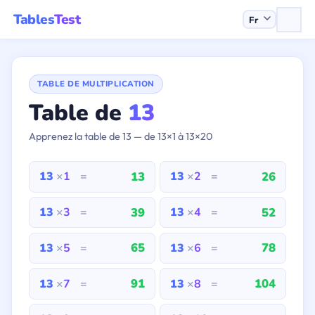
Tables
Test
TABLE DE MULTIPLICATION
Table de
13
Apprenez la table de 13 — de 13×1 à 13×20
13
26
13
×
1
=
13
×
2
=
39
52
13
×
3
=
13
×
4
=
65
78
13
×
5
=
13
×
6
=
91
104
13
×
7
=
13
×
8
=