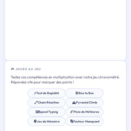
🎮 JOUEZ AU JEU
Testez vos compétences en multiplication avec notre jeu chronométré.
Répondez vite pour marquer des points !
⚡
🎯
Test de Rapidité
Box to Box
🔗
🏔️
Chain Réaction
Pyramid Climb
⌨️
☄️
Speed Typing
Pluie de Météores
🧠
🔢
Jeu de Mémoire
Facteur Manquant