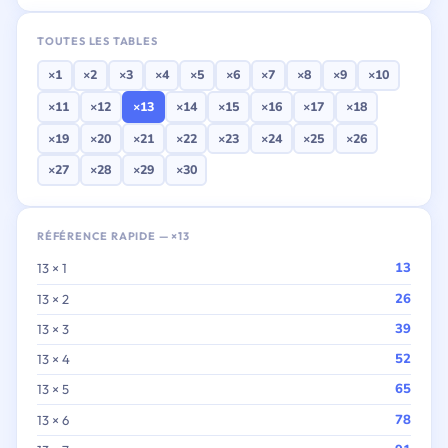
TOUTES LES TABLES
×1
×2
×3
×4
×5
×6
×7
×8
×9
×10
×11
×12
×13
×14
×15
×16
×17
×18
×19
×20
×21
×22
×23
×24
×25
×26
×27
×28
×29
×30
RÉFÉRENCE RAPIDE — ×13
13
13 × 1
26
13 × 2
39
13 × 3
52
13 × 4
65
13 × 5
78
13 × 6