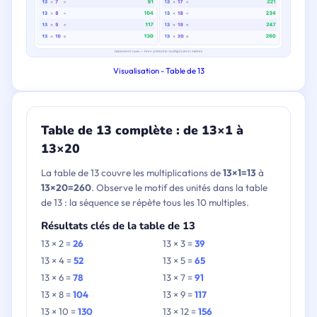
Visualisation - Table de 13
Table de 13 complète : de 13×1 à
13×20
La table de 13 couvre les multiplications de
13×1=13
à
13×20=260
. Observe le motif des unités dans la table
de 13 : la séquence se répète tous les 10 multiples.
Résultats clés de la table de 13
13 × 2 =
26
13 × 3 =
39
13 × 4 =
52
13 × 5 =
65
13 × 6 =
78
13 × 7 =
91
13 × 8 =
104
13 × 9 =
117
13 × 10 =
130
13 × 12 =
156