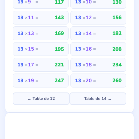
117
130
13
×
9
=
13
×
10
=
143
156
13
×
11
=
13
×
12
=
169
182
13
×
13
=
13
×
14
=
195
208
13
×
15
=
13
×
16
=
221
234
13
×
17
=
13
×
18
=
247
260
13
×
19
=
13
×
20
=
← Table de 12
Table de 14 →